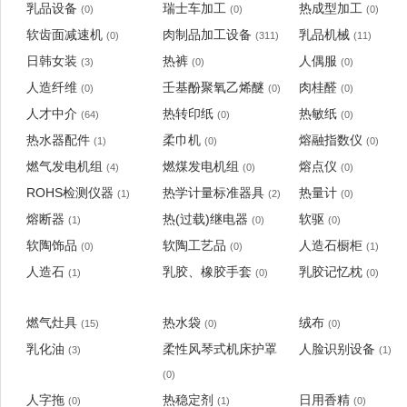
乳品设备
瑞士车加工
热成型加工
(0)
(0)
(0)
软齿面减速机
肉制品加工设备
乳品机械
(0)
(311)
(11)
日韩女装
热裤
人偶服
(3)
(0)
(0)
人造纤维
壬基酚聚氧乙烯醚
肉桂醛
(0)
(0)
(0)
人才中介
热转印纸
热敏纸
(64)
(0)
(0)
热水器配件
柔巾机
熔融指数仪
(1)
(0)
(0)
燃气发电机组
燃煤发电机组
熔点仪
(4)
(0)
(0)
ROHS检测仪器
热学计量标准器具
热量计
(1)
(2)
(0)
熔断器
热(过载)继电器
软驱
(1)
(0)
(0)
软陶饰品
软陶工艺品
人造石橱柜
(0)
(0)
(1)
人造石
乳胶、橡胶手套
乳胶记忆枕
(1)
(0)
(0)
燃气灶具
热水袋
绒布
(15)
(0)
(0)
乳化油
柔性风琴式机床护罩
人脸识别设备
(3)
(1)
(0)
人字拖
热稳定剂
日用香精
(0)
(1)
(0)