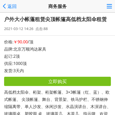
返回
商务服务
户外大小帐蓬租赁尖顶帐篷高低档太阳伞租赁
2021-03-12 14:26 点击:88
价格:
￥90.00
/顶
品牌:北京万顺鸿达家具
起订:2顶
供应:1000顶
发货:3天内
立即购买
高低档太阳伞、桁架、桁架帐篷、3×3帐篷（红、蓝）、欧
式帐篷、 尖顶帐篷、舞台、背景架、铁马护栏、不锈钢伸
缩隔离带、单人沙发、休闲沙发、水晶演讲台、木演讲台、
玻璃圆桌、塑胶圆 桌、玻璃茶几、木茶几、指示牌、欢迎