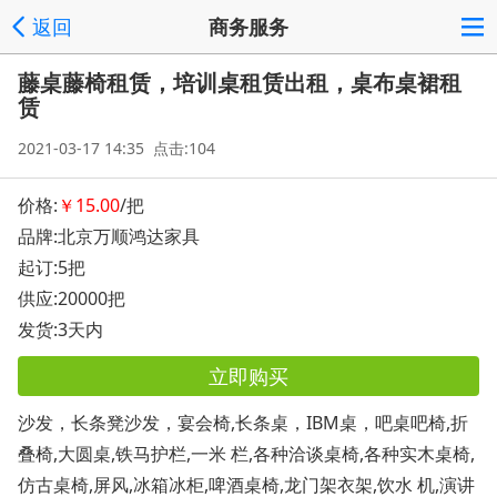
返回
商务服务
藤桌藤椅租赁，培训桌租赁出租，桌布桌裙租
赁
2021-03-17 14:35 点击:104
价格:
￥15.00
/把
品牌:北京万顺鸿达家具
起订:5把
供应:20000把
发货:3天内
立即购买
沙发，长条凳沙发，宴会椅,长条桌，IBM桌，吧桌吧椅,折
叠椅,大圆桌,铁马护栏,一米 栏,各种洽谈桌椅,各种实木桌椅,
仿古桌椅,屏风,冰箱冰柜,啤酒桌椅,龙门架衣架,饮水 机,演讲