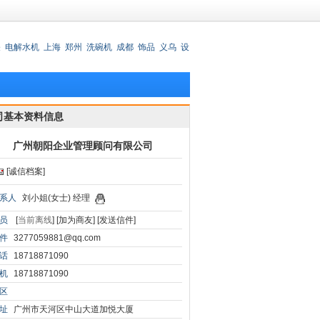
关
电解水机
上海
郑州
洗碗机
成都
饰品
义乌
设
州
司基本资料信息
广州朝阳企业管理顾问有限公司
[诚信档案]
系人
刘小姐(女士) 经理
员
[
当前离线
]
[加为商友]
[发送信件]
件
3277059881@qq.com
话
18718871090
机
18718871090
区
址
广州市天河区中山大道加悦大厦