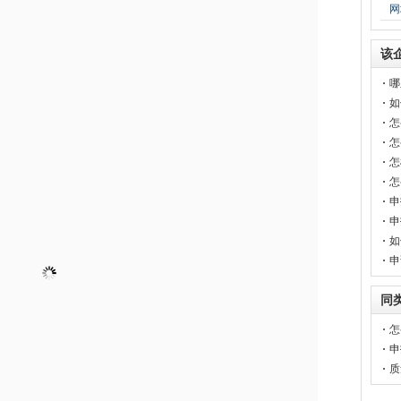
网
该
哪
如
怎
怎
怎
怎
申
申
如
申
同
怎
申
质