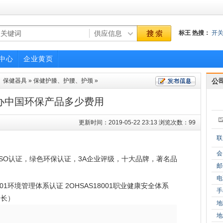
标王
热搜：
开
备管理系统
广
中心
企业黄页
、保健器具
»
保健护膝、护腰、护颈
»
公
办中国环保产品多少费用
更新时间：2019-05-22 23:13 浏览次数：99
联
会
SO认证，绿色环保认证，3A企业评级，十大品牌，著名品
邮
电
4001环境管理体系认证 2OHSAS18001职业健康安全体系
手
间长）
地
地