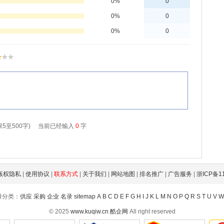
版权隐私
|
使用协议
|
联系方式
|
关于我们
|
网站地图
|
排名推广
|
广告服务
|
浙ICP备1
母分类：
供应
采购
企业
名录
sitemap
A
B
C
D
E
F
G
H
I
J
K
L
M
N
O
P
Q
R
S
T
U
V
W
© 2025
www.kuqiw.cn
酷企网
All right reserved