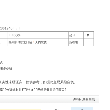
861948.html
1.00元/套
起订
1 套
限
自买家付款之日起
3
天内发货
所在地
多久
需要多少钱
真实性未经证实，仅供参考，如据此交易风险自负。
藏
] [
告诉好友
] [
打印本文
] [
违规举报
] [
关闭窗口
]
共
0
条 [查看全部]