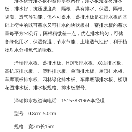
排水板分排水板和蓄排水板两种，排水板是卷材排水
板，排水好
，抗压强度高，隔根，具有排水、保温、隔根、
隔潮、透气等功能，但不可蓄水，蓄排水板是在排水板的基
础上衍生的既可蓄水又可排水的块状板材，蓄排水板的蓄水
量每平方
>4公斤，隔根稍微差一点，优点排水均匀，可储
备绿化用水，保温保湿，节水节能，土壤透气性好，利于植
物对水分和氧气的吸收。
泽瑞
排水板、蓄排水板、
HDPE排水板、双面排水板、
高抗压排水板、、塑料排水板、单面排水板、屋顶排水板、
车库顶板排水板、园林绿化排水板、车库底部排水板、楼顶
花园排水板、排水板规格、排水板型号。
泽瑞排水板咨询电话：
15153831965李经理
型号：0.8cm-5.0cm
规格：宽
2m长15m