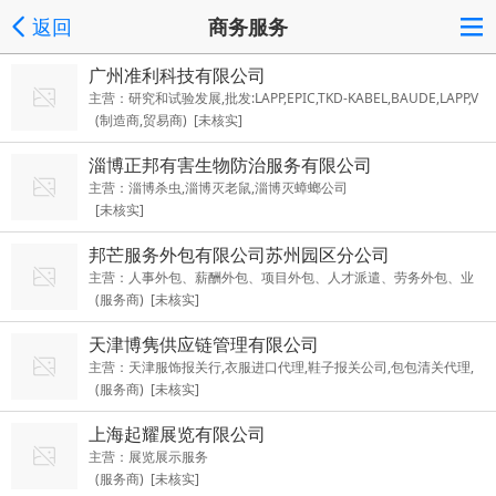
返回
商务服务
广州准利科技有限公司
主营：研究和试验发展,批发:LAPP,EPIC,TKD-KABEL,BAUDE,LAPP,V
(制造商,贸易商) [未核实]
AHLE,CONTACT-EPIC,TKD-KABEL,LUTZE-KABEL,ZYMEI-KABEL,M
URRPLASTIK,BAUDE,LAPP,ELETTROTEKKABEL,SAB-KABEL,LUMB
淄博正邦有害生物防治服务有限公司
ERG,FABER,XBK-KABEL,VAHLE,DEMAG;研究和试验发展，商品批
主营：淄博杀虫,淄博灭老鼠,淄博灭蟑螂公司
发，货物进出口
[未核实]
邦芒服务外包有限公司苏州园区分公司
主营：人事外包、薪酬外包、项目外包、人才派遣、劳务外包、业
(服务商) [未核实]
务外包、服务外包、岗位外包、人事服务外包、业务流程外包、短
期用工
天津博隽供应链管理有限公司
主营：天津服饰报关行,衣服进口代理,鞋子报关公司,包包清关代理,
(服务商) [未核实]
手表进口报关
上海起耀展览有限公司
主营：展览展示服务
(服务商) [未核实]